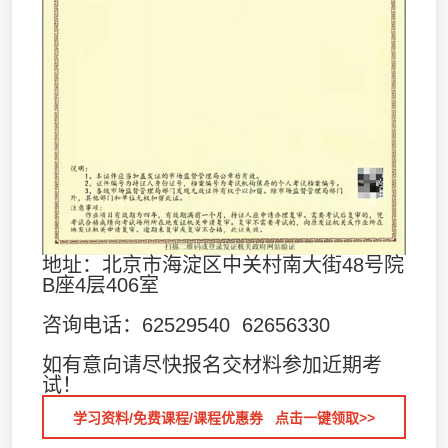
地址：北京市海淀区中关村南大街48号院
B座4层406室
咨询电话：62529540 62656330
如有意向请尽快报名交材料参加近期考
试！
学习资料/免费课程/课程优惠券 点击一键领取>>