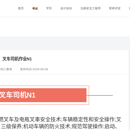
首页
考证
学历
会计培训
注册安全工程师
职称评定
叉车司机作业N1
中科仁教育
发布时间:2026-06-06
叉车司机N1
叉车及电瓶叉車安全技术;车辆稳定性和安全操作;叉
三级保养;机动车辆的防火技术;规范驾驶操作:启动、