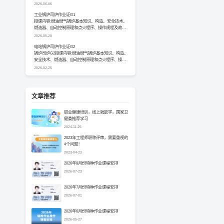
排...
2026-06-06
工业锅炉司炉作业证G1
授课内容:燃油燃气锅炉基本知识、构造、安全技术、
燃油器、自动控制原理和点火程序、操作规程及故障
排 除...
2026-05-20
电站锅炉司炉作业证G2
锅炉司炉G2授课内容:燃油燃气锅炉基本知识、构造、
安全技术、燃油器、自动控制原理和点火程序、操作
规程...
2026-02-25
文章推荐
职业健康培训，线上就能学，国家卫
健委推荐学习
2024-11-25
2023年工程师职称评审，需要重视的
4个问题！
2023-04-23
2026年8月份特种作业课程安排
2026-07-23
2026年7月份特种作业课程安排
2026-07-01
2026年6月份特种作业课程安排
2026-05-27