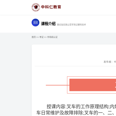
课程介绍
理论加实践让您学到过硬的技术
首页
>>
考证
>>
市场局认证
发布者：
授课内容:叉车的工作原理结构;内燃
车日常维护及故障排除;叉车的一、二、