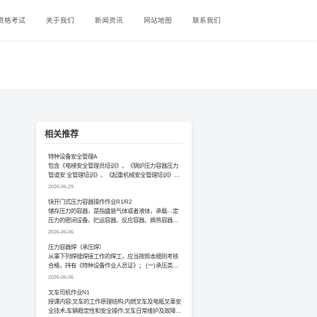
资格考试
关于我们
新闻资讯
网站地图
联系我们
相关推荐
特种设备安全管理A
包含《电梯安全管理员培训》、《锅炉压力容器压力
管道安 全管理培训》、《起重机械安全管理培训》电
梯质量...
2026-06-29
快开门式压力容器操作作业R1/R2
储存压力的容器，是指盛装气体或者液体，承载- -定
压力的密闭设备。贮运容器、反应容器、换热容器和
分离...
2026-06-06
​压力容器焊（承压焊）
从事下列焊缝焊接工作的焊工，应当按照本细则考核
合格，持有《特种设备作业人员证》； (一)承压类设
备的...
2026-06-06
叉车司机作业N1
授课内容:叉车的工作原理结构;内燃叉车及电瓶叉車安
全技术;车辆稳定性和安全操作;叉车日常维护及故障