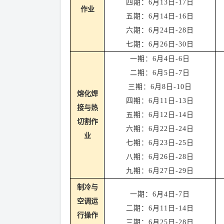
四
期：
6
月
13
日
-
17日
作业
五
期：
6
月
14
日
-
16日
六
期：
6
月
24
日
-
28
日
七
期：
6
月
26
日
-
30
日
一期：
6月4日-6日
二期：
6月5日-7日
三期：
6月8日-10日
熔化焊
四期：
6月11日-13日
接与热
五期：
6月12日-14日
切割作
六期：
6月22日-24日
业
七期：
6月23日-25日
八期：
6月26日-28日
九期：
6月27日-29日
制冷与
一期：
6
月
4
日
-
7
日
空调运
二期：
6
月
1
1
日
-1
4
日
行操作
三
期：
6
月
25
日
-
28
日