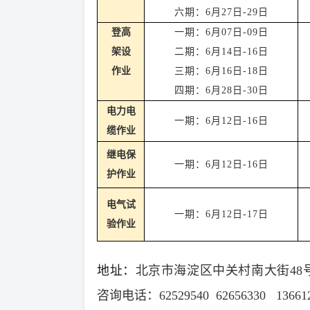
六期：
6
月
27
日
-
29
日
登
高
一期：
6
月
07
日
-
09
日
架设
二期：
6
月
14
日
-
16
日
作业
三期：
6
月
16
日-
18
日
四期：
6
月
28
日-
30
日
电力电
一期：
6
月
12
日
-1
6
日
缆作业
继电保
一期：
6
月
12
日
-
16
日
护作业
电气试
一期：
6
月
12
日
-1
7
日
验作业
地址：
北京市海淀区中关村南大街48号
咨询电话：62529540 62656330 1366