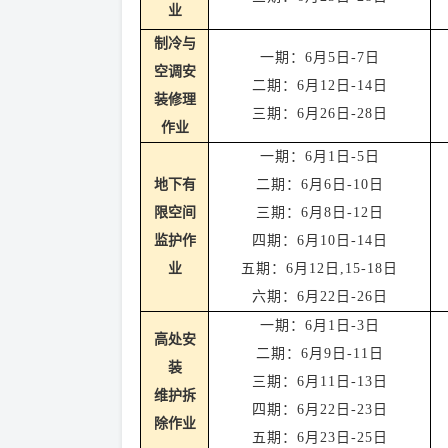
业
制冷与
一期：
6
月
5
日
-
7
日
空调安
二期：
6
月
1
2
日
-1
4
日
装修理
三期：
6
月
2
6
日
-2
8
日
作业
一
期：
6
月
1
日
-
5
日
地下有
二
期：
6
月
6
日
-
10
日
限空间
三
期：
6
月
8
日
-
12
日
监护作
四
期：
6
月
10
日
-
14日
业
五
期：
6
月
12
日
,15-
1
8
日
六
期：
6
月
2
2
日
-2
6
日
一
期：
6
月
1
日
-
3
日
高处安
二期：
6
月
9
日
-
11
日
装
三期：
6
月
11
日
-
13
日
维护拆
四期：
6
月
22
日
-
23
日
除作业
五期：
6
月
23
日
-
25
日