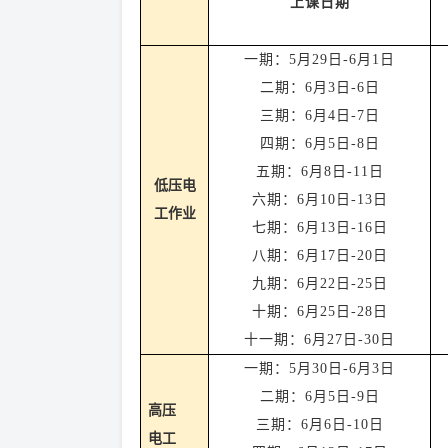
上课日期
一期：
5
月
29
日
-
6月1日
二
期：
6
月
3
日
-
6日
三
期：
6
月
4
日
-
7日
四
期：
6
月
5
日
-
8日
五
期：
6
月
8
日
-1
1
日
低压电
六
期：
6
月
10
日
-
13
日
工作业
七
期：
6
月
13
日
-
16日
八
期：
6
月
17
日
-
20
日
九
期：
6
月
22
日
-
25
日
十
期：
6
月
25
日
-
28
日
十一
期：
6
月
27
日
-
30
日
一期：
5
月
30
日
-
6月3日
二
期：
6
月
5
日
-
9日
高压
三
期：
6
月
6
日
-
10日
电工